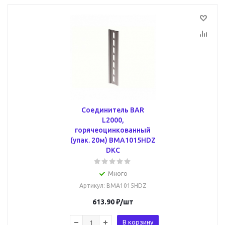
Соединитель BAR
L2000,
горячеоцинкованный
(упак. 20м) BMA1015HDZ
DKC
Много
Артикул
: BMA1015HDZ
613.90
₽
/шт
В корзину