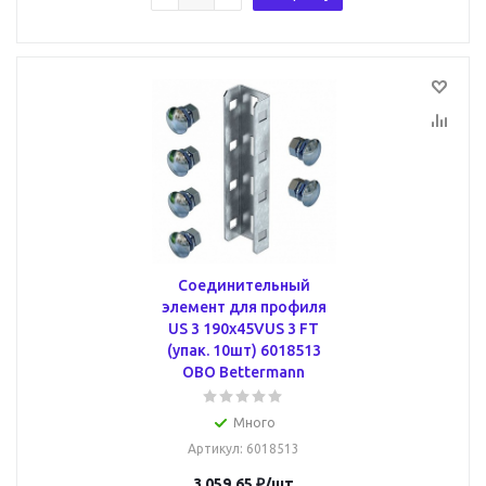
Соединительный
элемент для профиля
US 3 190x45VUS 3 FT
(упак. 10шт) 6018513
OBO Bettermann
Много
Артикул
: 6018513
3 059.65
₽
/шт