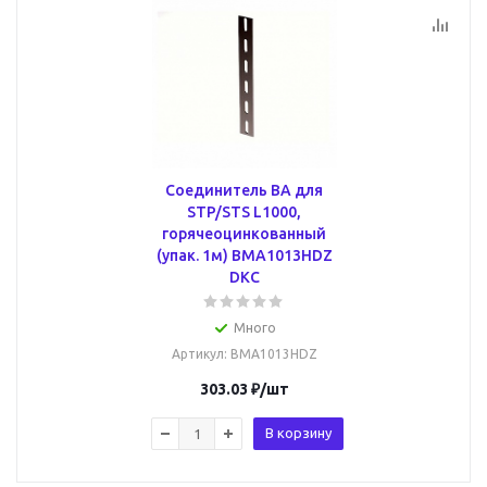
Соединитель BA для
STP/STS L1000,
горячеоцинкованный
(упак. 1м) BMA1013HDZ
DKC
Много
Артикул
: BMA1013HDZ
303.03
₽
/шт
В корзину