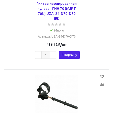
Гильза изолированная
нулевая ГИН 70 (MJPT
70N) UZA-24-D70-D70
IEK
Много
Артикул
: UZA-24-D70-D70
436.12
₽
/шт
В корзину