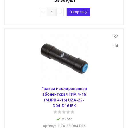
138.56
₽
/шт
В корзину
Гильза изолированная
абонентская ГИА 4-16
(MJPB 4-16) UZA-22-
D04-D16 IEK
Много
Артикул
: UZA-22-D04-D16