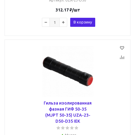
Артикул
: UZA-23-D50
312.17
₽
/шт
В корзину
Гильза изолированная
фазная ГИФ 50-35
(MJPT 50-35) UZA-23-
D50-D35 IEK