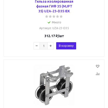
Гильза изолированная
фазная ГИФ 35 (MJPT
35) UZA-23-D35 IEK
Много
Артикул
: UZA-23-D35
312.17
₽
/шт
В корзину