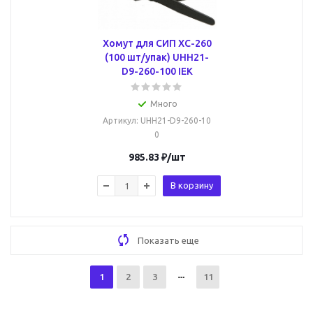
Хомут для СИП ХС-260
(100 шт/упак) UHH21-
D9-260-100 IEK
Много
Артикул
: UHH21-D9-260-10
0
985.83
₽
/шт
В корзину
Показать еще
1
2
3
11