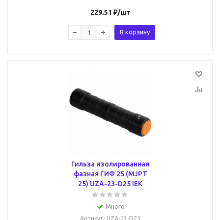
229.51
₽
/шт
В корзину
Гильза изолированная
фазная ГИФ 25 (MJPT
25) UZA-23-D25 IEK
Много
Артикул
: UZA-23-D25