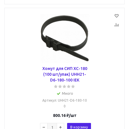
Хомут для СИП ХС-180
(100 шт/упак) UHH21-
D6-180-100 IEK
Много
Артикул
: UHH21-D6-180-10
0
800.16
₽
/шт
В корзину