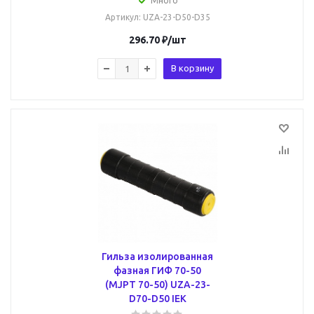
Много
Артикул
: UZA-23-D50-D35
296.70
₽
/шт
В корзину
Гильза изолированная
фазная ГИФ 70-50
(MJPT 70-50) UZA-23-
D70-D50 IEK