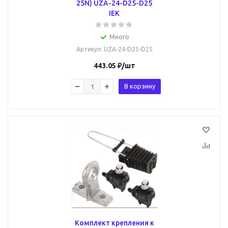
25N) UZA-24-D25-D25
IEK
Много
Артикул
: UZA-24-D25-D25
443.05
₽
/шт
В корзину
Комплект крепления к