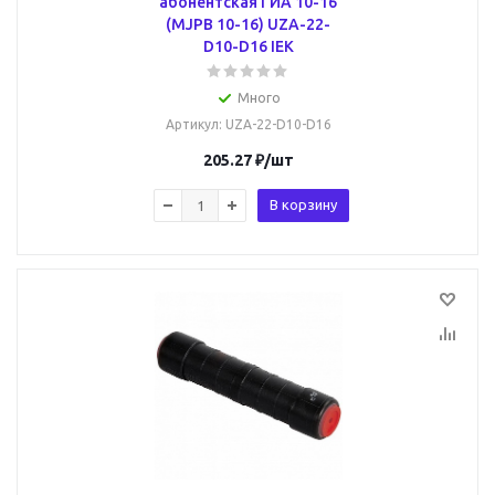
абонентская ГИА 10-16
(MJPB 10-16) UZA-22-
D10-D16 IEK
Много
Артикул
: UZA-22-D10-D16
205.27
₽
/шт
В корзину