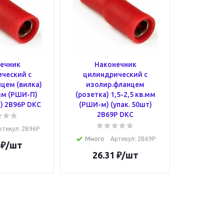
ечник
Наконечник
ческий с
цилиндрический с
цем (вилка)
изолир.фланцем
.мм (РШИ-П)
(розетка) 1,5-2,5 кв.мм
т) 2B96P DKC
(РШИ-м) (упак. 50шт)
2B69P DKC
ртикул
: 2B96P
Много
Артикул
: 2B69P
₽
/шт
26.31
₽
/шт