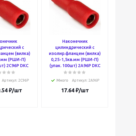
онечник
Наконечник
рический с
цилиндрический с
анцем (вилка)
изолир.фланцем (вилка)
в.мм (РШИ-П)
0,25-1,5кв.мм (РШИ-П)
0шт) 2C96P DKC
(упак. 100шт) 2A96P DKC
Артикул
: 2C96P
Много
Артикул
: 2A96P
.54
₽
/шт
17.64
₽
/шт