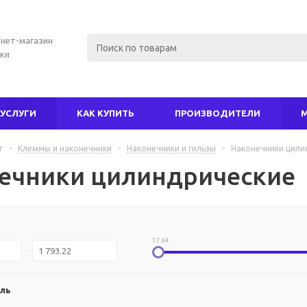
нет-магазин
ки
УСЛУГИ
КАК КУПИТЬ
ПРОИЗВОДИТЕЛИ
г
-
Клеммы и наконечники
-
Наконечники и гильзы
-
Наконечники цили
ечники цилиндрические
17.64
ль