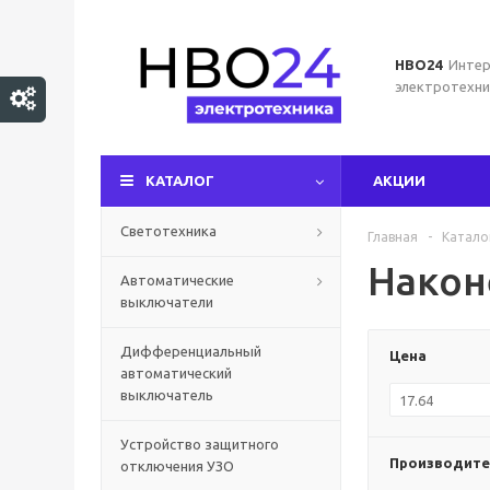
НВО24
Интер
электротехни
КАТАЛОГ
АКЦИИ
Светотехника
Главная
-
Катало
Након
Автоматические
выключатели
Дифференциальный
Цена
автоматический
выключатель
Устройство защитного
Производите
отключения УЗО