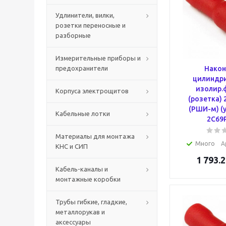
Удлинители, вилки,
розетки переносные и
разборные
Измерительные приборы и
предохранители
Након
цилиндри
изолир.
Корпуса электрощитов
(розетка) 
(РШИ-м) (у
Кабельные лотки
2C69
Материалы для монтажа
Много
А
КНС и СИП
1 793.2
Кабель-каналы и
монтажные коробки
Трубы гибкие, гладкие,
металлорукав и
аксессуары