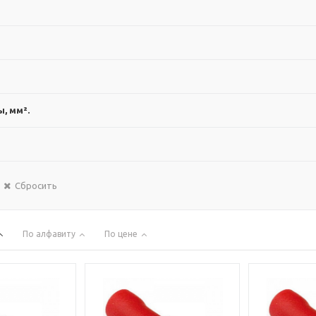
, мм².
Сбросить
По алфавиту
По цене