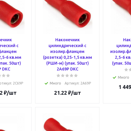
ечник
Наконечник
Нак
ческий с
цилиндрический с
цилинд
фланцем
изолир.фланцем
изолир.фл
2,5-6 кв.мм
(розетка) 0,25-1,5 кв.мм
2,5-6 к
пак. 50шт)
(РШИ-м) (упак. 50шт)
(упак. 5
P DKC
2A69P DKC
Много
ртикул
: 2C69P
Много
Артикул
: 2A69P
1 449
2
₽
/шт
21.22
₽
/шт