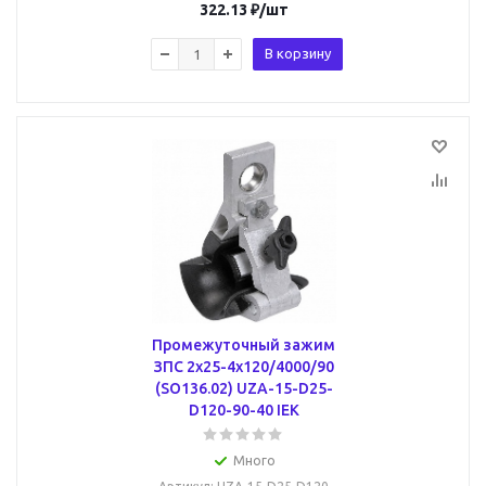
322.13
₽
/шт
В корзину
Промежуточный зажим
ЗПС 2х25-4х120/4000/90
(SO136.02) UZA-15-D25-
D120-90-40 IEK
Много