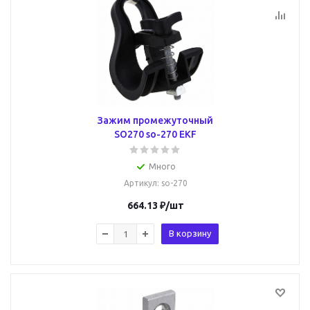
Зажим промежуточный
SO270 so-270 EKF
Много
Артикул
: so-270
664.13
₽
/шт
В корзину