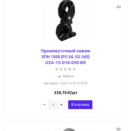
Промежуточный зажим
ЗПН 1500 (PS 54, SO 265)
UZA-15-D16-D95 IEK
Много
Артикул
: UZA-15-D16-D95
338.70
₽
/шт
В корзину