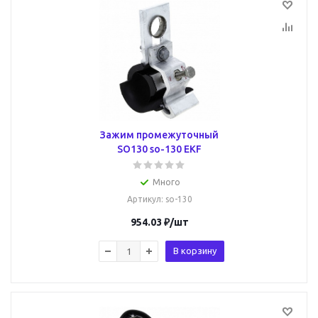
Зажим промежуточный
SO130 so-130 EKF
Много
Артикул
: so-130
954.03
₽
/шт
В корзину