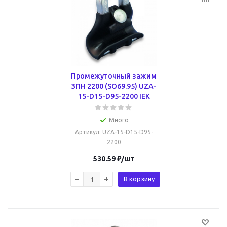
Промежуточный зажим
ЗПН 2200 (SO69.95) UZA-
15-D15-D95-2200 IEK
Много
Артикул
: UZA-15-D15-D95-
2200
530.59
₽
/шт
В корзину