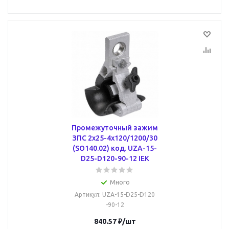
Промежуточный зажим
ЗПС 2х25-4х120/1200/30
(SO140.02) код. UZA-15-
D25-D120-90-12 IEK
Много
Артикул
: UZA-15-D25-D120
-90-12
840.57
₽
/шт