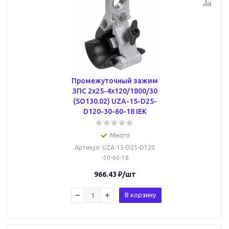
Промежуточный зажим
ЗПС 2х25-4х120/1800/30
(SO130.02) UZA-15-D25-
D120-30-60-18 IEK
Много
Артикул
: UZA-15-D25-D120
-30-60-18
966.43
₽
/шт
В корзину