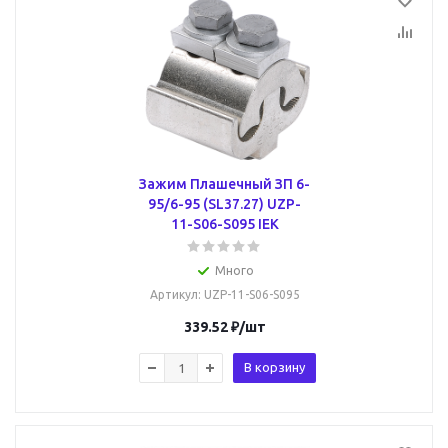
Зажим Плашечный ЗП 6-
95/6-95 (SL37.27) UZP-
11-S06-S095 IEK
Много
Артикул
: UZP-11-S06-S095
339.52
₽
/шт
В корзину