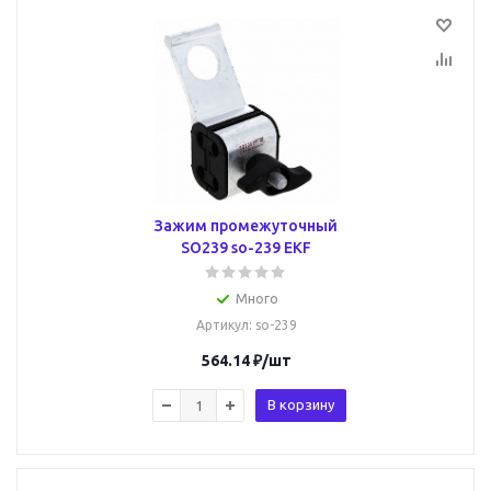
Зажим промежуточный
SO239 so-239 EKF
Много
Артикул
: so-239
564.14
₽
/шт
В корзину