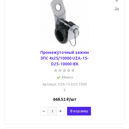
Промежуточный зажим
ЗПС 4х25/10000 UZA-15-
D25-10000 IEK
Много
Артикул
: UZA-15-D25-1000
0
668.52
₽
/шт
В корзину