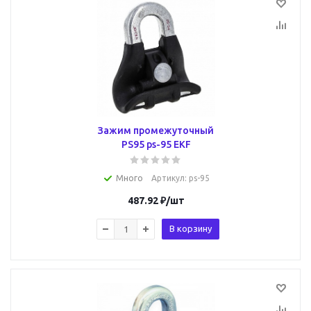
Зажим промежуточный
PS95 ps-95 EKF
Много
Артикул
: ps-95
487.92
₽
/шт
В корзину