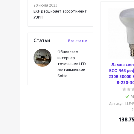
20 июля 2023
EKF расширяет ассортимент
УЗИП
Статьи
Все статьи
Обновляем
интерьер
точечными LED
Лампа све
светильниками
ECO R63 ре
Sotto
230В 3000К 
8-230-30
М
Артикул
: LLE-
2
138.7