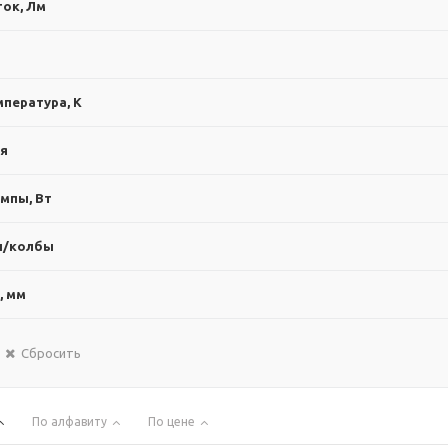
ок, Лм
пература, К
ия
мпы, Вт
ы/колбы
, мм
Сбросить
По алфавиту
По цене