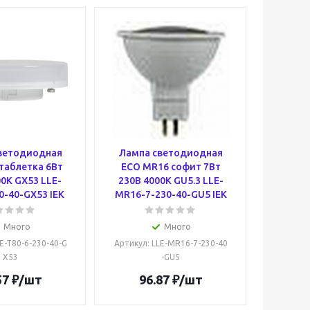
ветодиодная
Лампа светодиодная
таблетка 6Вт
ECO MR16 софит 7Вт
0К GX53 LLE-
230В 4000К GU5.3 LLE-
0-40-GX53 IEK
MR16-7-230-40-GU5 IEK
Много
Много
LE-T80-6-230-40-G
Артикул
: LLE-MR16-7-230-40
X53
-GU5
57
₽
/шт
96.87
₽
/шт