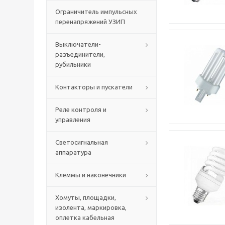
Ограничитель импульсных
перенапряжений УЗИП
Выключатели-
разъединители,
рубильники
Контакторы и пускатели
Реле контроля и
управления
Светосигнальная
аппаратура
Клеммы и наконечники
Хомуты, площадки,
изолента, маркировка,
оплетка кабельная