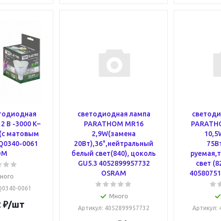
тодиодная
светодиодная лампа
светоди
2 В -3000 К–
PARATHOM MR16
PARATHO
 (с матовым
2,9W(замена
10,5
Q0340-0061
20Вт),36°,нейтральный
75В
DM
белый свет(840), цоколь
руемая,
GU5.3 4052899957732
свет (8
OSRAM
4058075
ного
SQ0340-0061
Много
2
₽
/шт
Артикул
: 4052899957732
Артикул
: