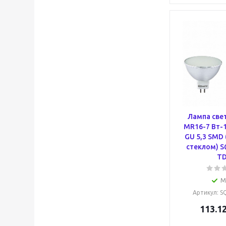
Лампа све
MR16-7 Вт-1
GU 5,3 SMD
стеклом) S
T
М
Артикул
: 
113.1