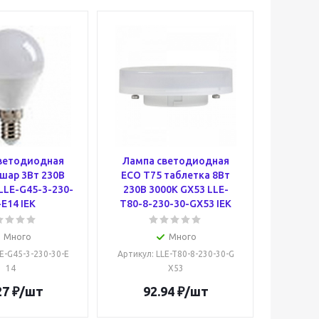
ветодиодная
Лампа светодиодная
шар 3Вт 230В
ECO T75 таблетка 8Вт
LLE-G45-3-230-
230В 3000К GX53 LLE-
-E14 IEK
T80-8-230-30-GX53 IEK
Много
Много
LE-G45-3-230-30-E
Артикул
: LLE-T80-8-230-30-G
14
X53
27
₽
/шт
92.94
₽
/шт