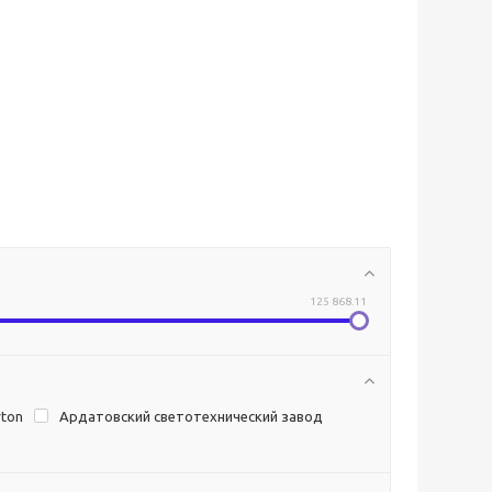
125 868.11
rton
Ардатовский светотехнический завод