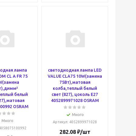
одная лампа
светодиодная лампа LED
M CL A FR 75
VALUE CLA75 10W(замена
W(замена
75Вт),матовая
т),димм²
колба,теплый белый
теплый белый
свет (827), цоколь E27
27),матовая
4052899971028 OSRAM
100992 OSRAM
Много
Много
Артикул
: 4052899971028
 4058075100992
282.08
₽
/шт