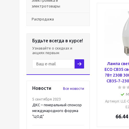
Электроника и
электротовары
Распродажа
Будьте всегда в курсе!
Узнавайте о скидках и
акциях первым
Лампа све
ECO CB35 св
7Вт 230В 30
CB35-7-230
Новости
Все новости
М
5 сентября 2023
Артикул
: LLE-
ДКС – генеральный спонсор
E
международного форума
66.44
"ЦОД"