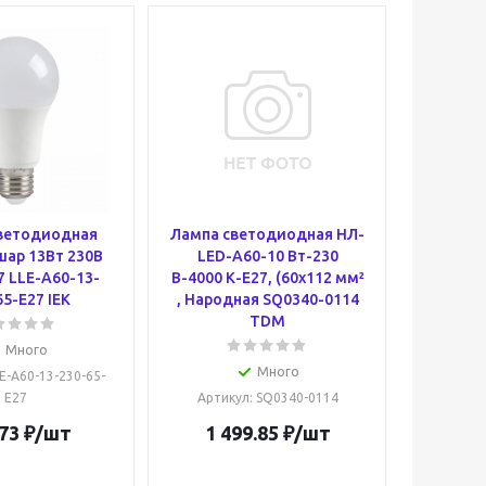
ветодиодная
Лампа светодиодная НЛ-
шар 13Вт 230В
LED-A60-10 Вт-230
7 LLE-A60-13-
В-4000 К-Е27, (60х112 мм²
65-E27 IEK
, Народная SQ0340-0114
TDM
Много
Много
LE-A60-13-230-65-
E27
Артикул
: SQ0340-0114
73
₽
/шт
1 499.85
₽
/шт