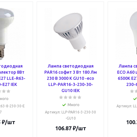
тодиодная
Лампа светодиодная
Лампа с
флектор 8Вт
PAR16 софит 3 Вт 180 Лм
ECO A60 
E27 LLE-R63-
230 В 3000 К GU10 -eco
6500К E2
-E27 IEK
LLP-PAR16-3-230-30-
230-
GU10 IEK
ного
Много
R63-8-230-30-E
Артикул
: L
7
Артикул
: LLP-PAR16-3-230-30
-GU10
5
₽
/шт
100.
106.87
₽
/шт