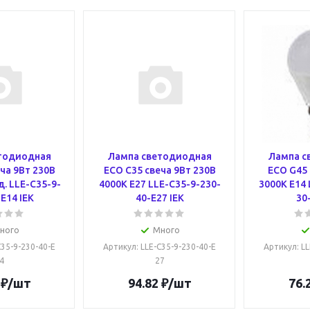
тодиодная
Лампа светодиодная
Лампа с
ча 9Вт 230В
ECO C35 свеча 9Вт 230В
ECO G45 
д. LLE-C35-9-
4000К E27 LLE-C35-9-230-
3000К E14 
E14 IEK
40-E27 IEK
30
ного
Много
C35-9-230-40-E
Артикул
: LLE-C35-9-230-40-E
Артикул
: L
4
27
₽
/шт
94.82
₽
/шт
76.