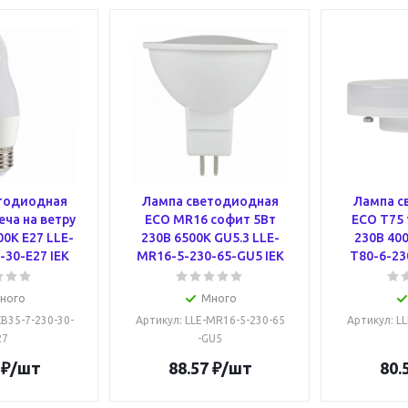
тодиодная
Лампа светодиодная
Лампа с
еча на ветру
ECO MR16 софит 5Вт
ECO T75 
00К E27 LLE-
230В 6500К GU5.3 LLE-
230В 400
-30-E27 IEK
MR16-5-230-65-GU5 IEK
T80-6-23
ного
Много
CB35-7-230-30-
Артикул
: LLE-MR16-5-230-65
Артикул
: L
27
-GU5
₽
/шт
88.57
₽
/шт
80.