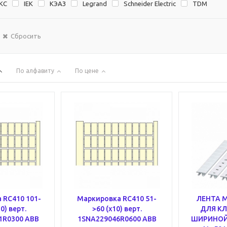
KC
IEK
KЭAЗ
Legrand
Schneider Electric
TDM
Сбросить
По алфавиту
По цене
 RC410 101-
Маркировка RC410 51-
ЛЕНТА 
0) верт.
>60 (x10) верт.
ДЛЯ К
1R0300 ABB
1SNA229046R0600 ABB
ШИРИНОЙ