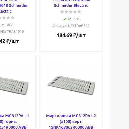
010 Schneider
Schneider Electric
lectric
Много
Много
Артикул
: NSYTRAB580
: NSYTRAB1010
184.69
₽
/шт
42
₽
/шт
ка MC812PA L1
Маркировка MC812PA L2
0) гориз.
(x100) верт.
051R0000 ABB
1SNK168062R0000 ABB