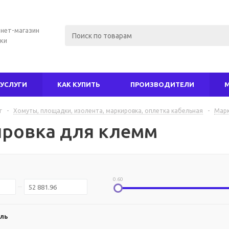
нет-магазин
ки
УСЛУГИ
КАК КУПИТЬ
ПРОИЗВОДИТЕЛИ
г
-
Хомуты, площадки, изолента, маркировка, оплетка кабельная
-
Марк
ровка для клемм
0.60
ль