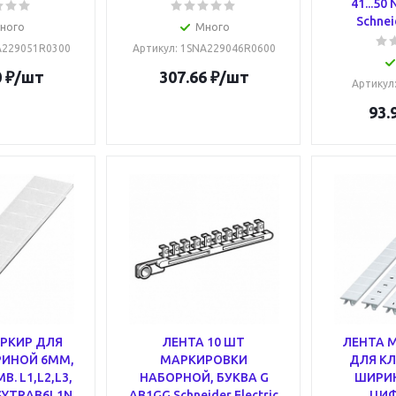
41...50
Schnei
ного
Много
A229051R0300
Артикул
: 1SNA229046R0600
0
₽
/шт
307.66
₽
/шт
Артикул
93.
РКИР ДЛЯ
ЛЕНТА 10 ШТ
ЛЕНТА 
ИНОЙ 6ММ,
МАРКИРОВКИ
ДЛЯ К
В. L1,L2,L3,
НАБОРНОЙ, БУКВА G
ШИРИ
NSYTRAB6L1N
AB1GG Schneider Electric
ЦИФР