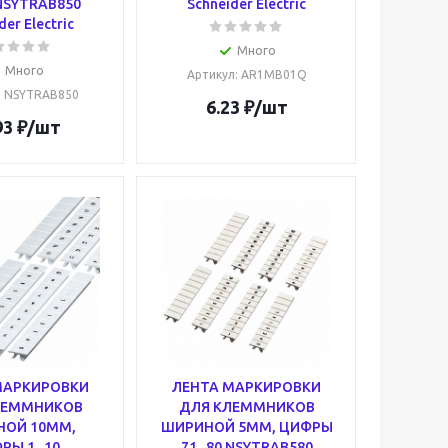
 NSYTRAB850
Schneider Electric
der Electric
Много
Много
Артикул
: AR1MB01Q
: NSYTRAB850
6.23
₽
/шт
93
₽
/шт
МАРКИРОВКИ
ЛЕНТА МАРКИРОВКИ
ЛЕММНИКОВ
ДЛЯ КЛЕММНИКОВ
НОЙ 10ММ,
ШИРИНОЙ 5ММ, ЦИФРЫ
Ы 1...10
71...80 NSYTRAB580