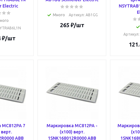
 Electric
NSYTRAB1
E
Много
Артикул
: AB1GG
ного
265
₽
/шт
SYTRAB6L1N
Артикул
4
₽
/шт
121.
 MC812PA 7
Маркировка MC812PA -
Маркиров
 верт.
(x100) верт.
(x10
2R0000 ABB
1SNK168012R0000 ABB
1SNK168