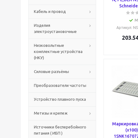
Schneider
Кабель и провод
М
Изделия
Артикул
: N
электроустановочные
203.5
Низковольтные
комплектные устройства
(НКУ)
Силовые разъёмы
Преобразователи частоты
Устройство плавного пуска
Метизы и крепеж
Маркировка
Источники бесперебойного
(x100)
питания ( ИБП )
1SNK16707