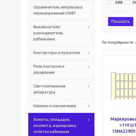
ABB
D
Ограничитель импульсных
перенапряжений УЗИП
Показать
Выключатели-
разъединители,
рубильники
По популярности
Контакторы и пускатели
Реле контроля и
управления
Светосигнальная
аппаратура
Клеммы и наконечники
Маркировка
Хомуты, площадки,
>110 (x1
изолента, маркировка,
1SNA22905
оплетка кабельная