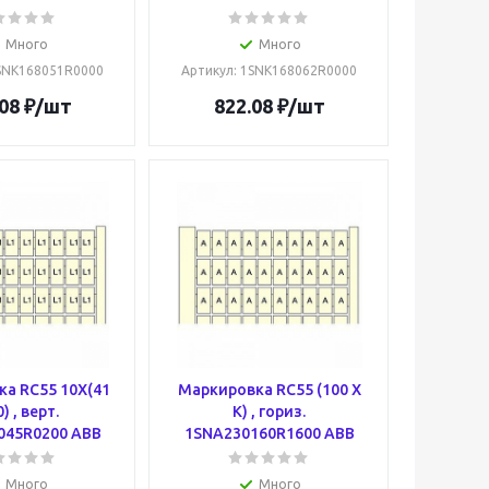
Много
Много
1SNK168051R0000
Артикул
: 1SNK168062R0000
08
₽
/шт
822.08
₽
/шт
а RC55 10X(41
Маркировка RC55 (100 X
) , верт.
K) , гориз.
045R0200 ABB
1SNA230160R1600 ABB
Много
Много