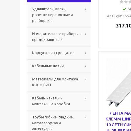
Удлинители, вилки,
М
розетки переносные и
Артикул
: 1SN
разборные
317.1
Измерительные приборы и
предохранители
Корпуса электрощитов
Кабельные лотки
Материалы для монтажа
КНС и СИП
Кабель-каналы и
монтажные коробки
ЛЕНТА МА
Трубы гибкие, гладкие,
КЛЕММ ШИР
металлорукав и
10 ЛЕТН СИМ
аксессуары
N, PE,БЕЛ 