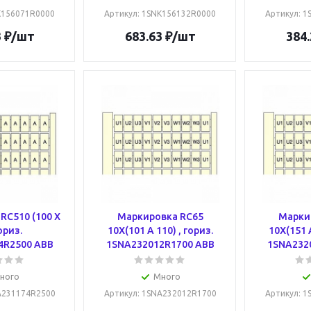
K156071R0000
Артикул
: 1SNK156132R0000
Артикул
: 
3
₽
/шт
683.63
₽
/шт
384.
RC510 (100 X
Маркировка RC65
Марки
гориз.
10X(101 A 110) , гориз.
10X(151 A
4R2500 ABB
1SNA232012R1700 ABB
1SNA232
ного
Много
A231174R2500
Артикул
: 1SNA232012R1700
Артикул
: 