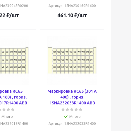
1SNA230045R0200
Артикул
: 1SNA230160R1600
22
₽
/шт
461.10
₽
/шт
ровка RC65
Маркировка RC65 (301 A
 160) , гориз.
400) , гориз.
017R1400 ABB
1SNA232033R1400 ABB
Много
Много
1SNA232017R1400
Артикул
: 1SNA232033R1400