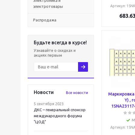
Электроника и
Артикул
: 1SN
электротовары
683.6
Распродажа
Будьте всегда в курсе!
Узнавайте о скидках и
акциях первым
Новости
Все новости
Маркировка 
Y) , 
5 сентября 2023
1SNA23117
ДКС – генеральный спонсор
международного форума
М
"ЦОД"
Артикул
: 1SN