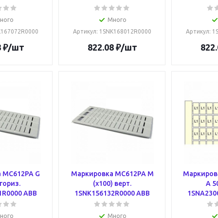
ного
Много
K167072R0000
Артикул
: 1SNK168012R0000
Артикул
: 
8
₽
/шт
822.08
₽
/шт
822.
 MC612PA G
Маркировка MC612PA M
Маркировк
 гориз.
(x100) верт.
A 50
1R0000 ABB
1SNK156132R0000 ABB
1SNA230
ного
Много