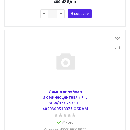
480.42
₽
/шт
В корзину
Лампа линейная
люминесцентная ЛЛ L
30W/827 25X1 LF
4050300518077 OSRAM
Много
Артикул
: 4050300518077