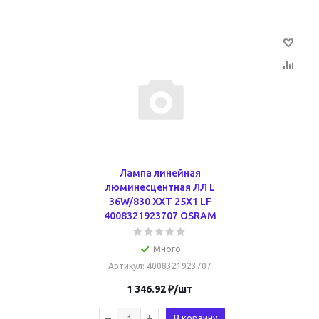
Лампа линейная
люминесцентная ЛЛ L
36W/830 XXT 25X1 LF
4008321923707 OSRAM
Много
Артикул
: 4008321923707
1 346.92
₽
/шт
В корзину