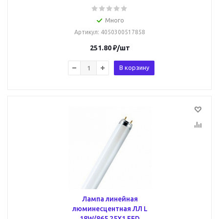
Много
Артикул
: 4050300517858
251.80
₽
/шт
В корзину
Лампа линейная
люминесцентная ЛЛ L
18W/865 25X1 FED