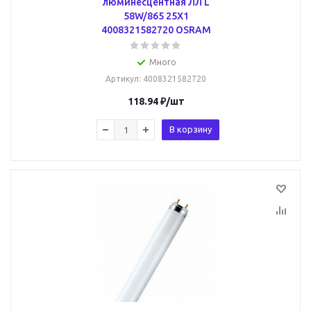
люминесцентная ЛЛ L
58W/865 25X1
4008321582720 OSRAM
Много
Артикул
: 4008321582720
118.94
₽
/шт
В корзину