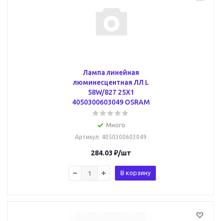
Лампа линейная
люминесцентная ЛЛ L
58W/827 25X1
4050300603049 OSRAM
Много
Артикул
: 4050300603049
284.03
₽
/шт
В корзину