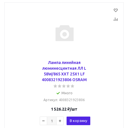
Лампа линейная
люминесцентная ЛЛ L
58W/865 XXT 25X1 LF
4008321923806 OSRAM
Много
Артикул
: 4008321923806
1 526.22
₽
/шт
В корзину