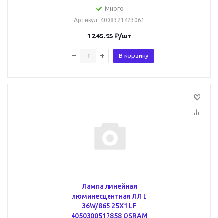
Много
Артикул
: 4008321423061
1 245.95
₽
/шт
В корзину
Лампа линейная
люминесцентная ЛЛ L
36W/865 25X1 LF
4050300517858 OSRAM