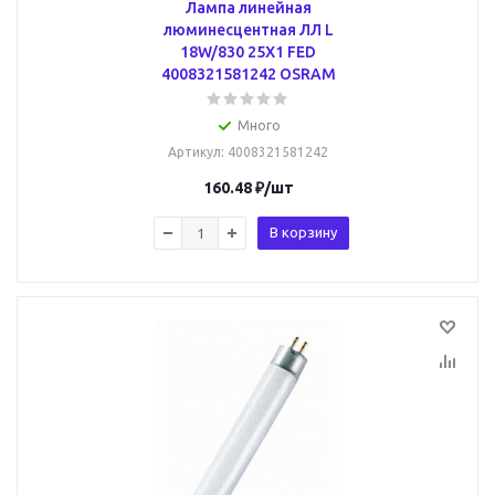
Лампа линейная
люминесцентная ЛЛ L
18W/830 25X1 FED
4008321581242 OSRAM
Много
Артикул
: 4008321581242
160.48
₽
/шт
В корзину