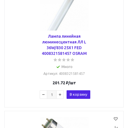
Лампа линейная
люминесцентная ЛЛ L
36W/830 25X1 FED
4008321581457 OSRAM
Много
Артикул
: 4008321581457
201.72
₽
/шт
В корзину