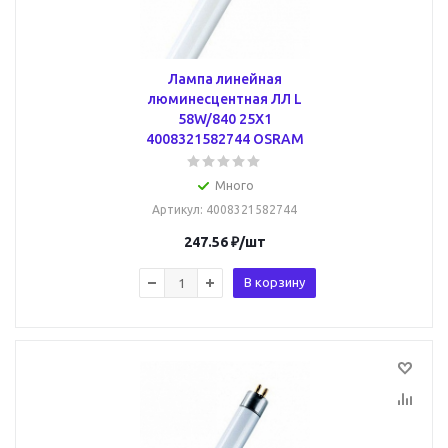
Лампа линейная
люминесцентная ЛЛ L
58W/840 25X1
4008321582744 OSRAM
Много
Артикул
: 4008321582744
247.56
₽
/шт
В корзину