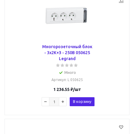
Многорозеточный блок
- 3x2К+З - 250В 050625
Legrand
Много
Артикул
: L 050625
1 236.55
₽
/шт
В корзину