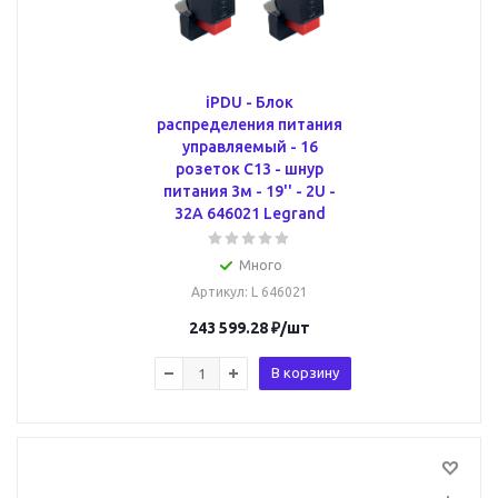
iPDU - Блок
распределения питания
управляемый - 16
розеток С13 - шнур
питания 3м - 19'' - 2U -
32A 646021 Legrand
Много
Артикул
: L 646021
243 599.28
₽
/шт
В корзину