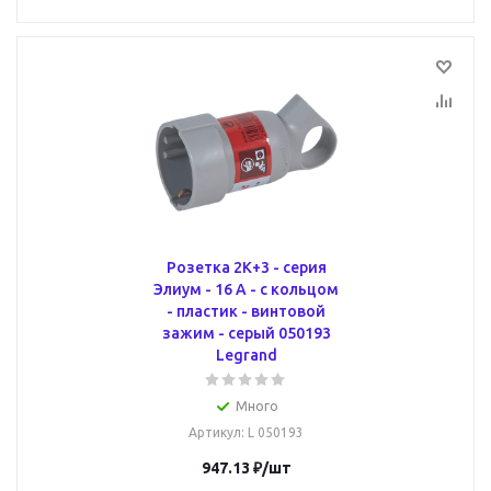
Розетка 2К+3 - серия
Элиум - 16 А - с кольцом
- пластик - винтовой
зажим - серый 050193
Legrand
Много
Артикул
: L 050193
947.13
₽
/шт