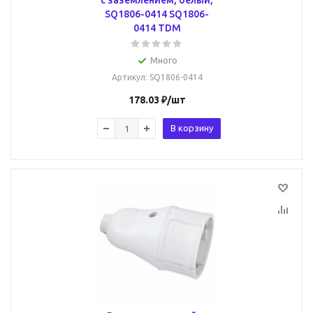
с заземлением, белый,
SQ1806-0414 SQ1806-
0414 TDM
Много
Артикул
: SQ1806-0414
178.03
₽
/шт
В корзину