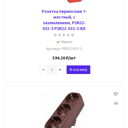
Розетка переносная 1-
местный, с
заземлением, PSR22-
032-5 PSR22-032-5 IEK
Много
Артикул
: PSR22-032-5
594.20
₽
/шт
В корзину