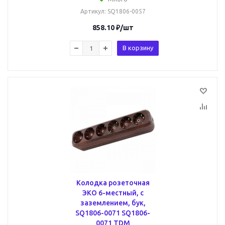
Артикул
: SQ1806-0057
858.10
₽
/шт
В корзину
Колодка розеточная
ЭКО 6-местный, с
заземлением, бук,
SQ1806-0071 SQ1806-
0071 TDM