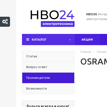
НВО24
Интер
электротехни
КАТАЛОГ
АКЦИИ
Главная
-
Справо
Статьи
OSRA
Вопрос-ответ
Производители
Возможности
Будьте всегда в курсе!