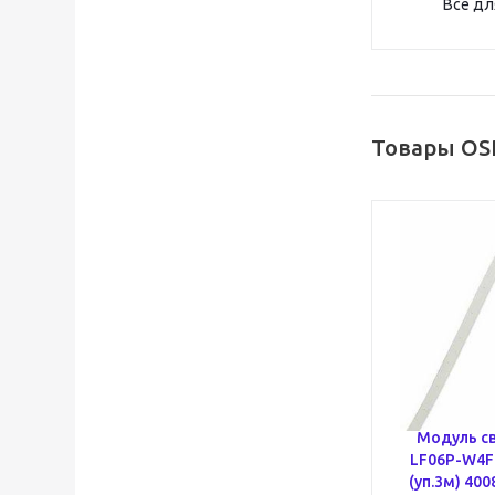
Всё дл
Товары OS
Модуль с
LF06P-W4F-
(уп.3м) 40