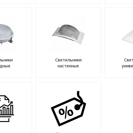
льники
Светильники
Све
адные
настенные
унив