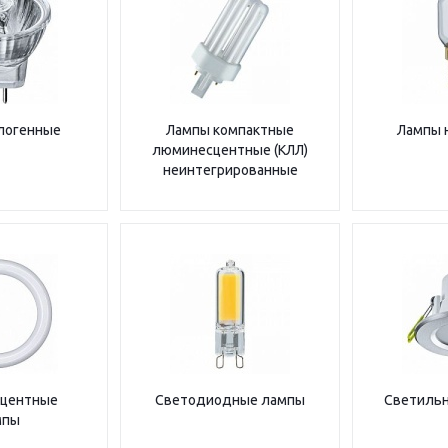
логенные
Лампы компактные
Лампы 
люминесцентные (КЛЛ)
неинтегрированные
центные
Светодиодные лампы
Светильн
мпы