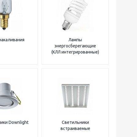
накаливания
Лампы
энергосберегающие
(КЛЛ интегрированные)
ики Downlight
Светильники
встраиваемые