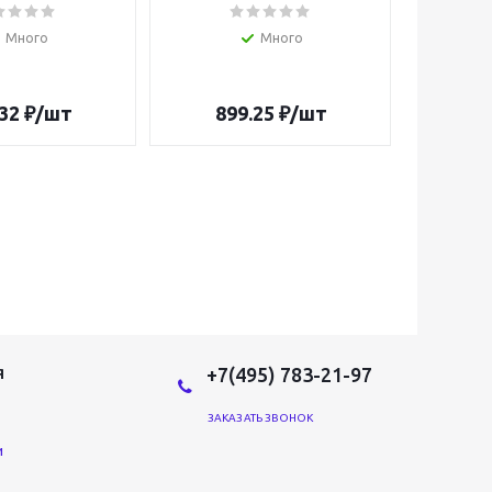
40503
Много
Много
32
₽
/шт
899.25
₽
/шт
41
+7(495) 783-21-97
Я
ЗАКАЗАТЬ ЗВОНОК
и