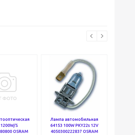
тооптическая
Лампа автомобильная
Лампа
 1200W/S
64153 100W PKY22s 12V
3893-
480800 OSRAM
4050300222837 OSRAM
(