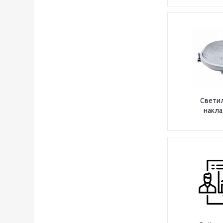
Свети
накл