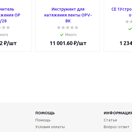
читель
Инструмент для
CE 1Устр
яжения OP
натяжения ленты OPV-
о
/28
BK
ного
Много
2
₽
/шт
11 001.60
₽
/шт
1 234
ПОМОЩЬ
ИНФОРМАЦИ
Помощь
Статьи
Условия оплаты
Вопрос-ответ