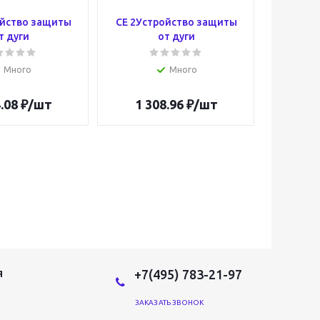
ойство защиты
CE 2Устройство защиты
Серь
т дуги
от дуги
Много
Много
.08
₽
/шт
1 308.96
₽
/шт
29
+7(495) 783-21-97
Я
ЗАКАЗАТЬ ЗВОНОК