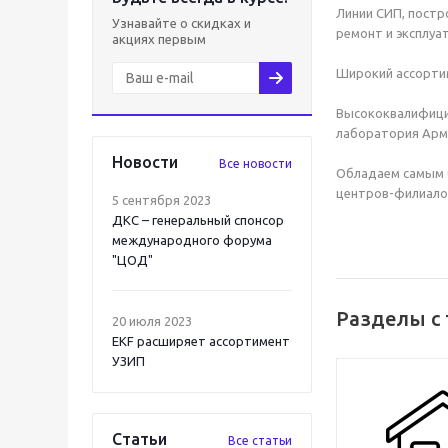
Линии СИП, пост
Узнавайте о скидках и
ремонт и эксплуа
акциях первым
Широкий ассорти
Высококвалифици
лаборатория Арм
Новости
Все новости
Обладаем самым б
центров-филиалов
5 сентября 2023
ДКС – генеральный спонсор
международного форума
"ЦОД"
Разделы с 
20 июля 2023
EKF расширяет ассортимент
УЗИП
Статьи
Все статьи