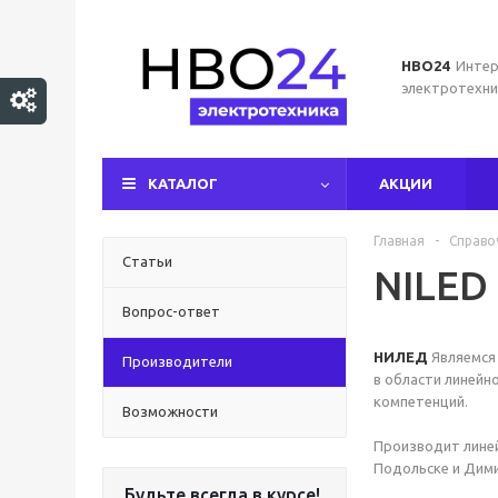
НВО24
Интер
электротехни
КАТАЛОГ
АКЦИИ
Главная
-
Справо
Статьи
NILED
Вопрос-ответ
НИЛЕД
Являемся 
Производители
в области линейн
компетенций.
Возможности
Производит линей
Подольске и Дим
Будьте всегда в курсе!