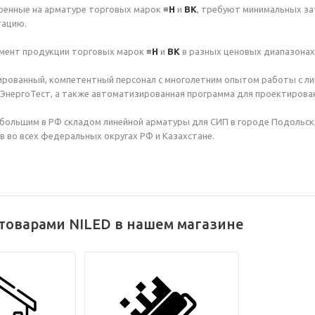
роенные на арматуре торговых марок
≡Н
и
ВК
, требуют минимальных за
тацию.
мент продукции торговых марок
≡Н
и
ВК
в разных ценовых диапазонах
рованный, компетентный персонал с многолетним опытом работы с ли
ЭнергоТест, а также автоматизированная программа для проектирова
ольшим в РФ складом линейной арматуры для СИП в городе Подольск,
 во всех федеральных округах РФ и Казахстане.
товарами NILED в нашем магазине