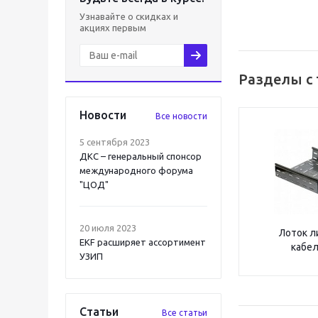
Узнавайте о скидках и
акциях первым
Разделы с
Новости
Все новости
5 сентября 2023
ДКС – генеральный спонсор
международного форума
"ЦОД"
20 июля 2023
Лоток л
EKF расширяет ассортимент
кабе
УЗИП
Статьи
Все статьи