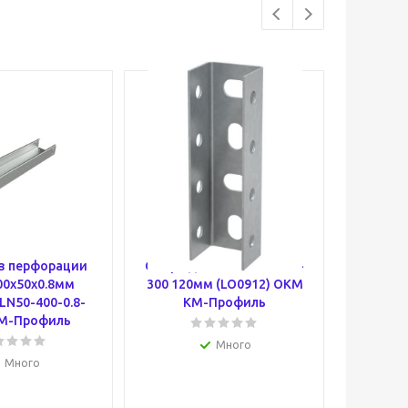
з перфорации
Опора для консолей 100-
Лоток 
00х50х0.8мм
300 120мм (LO0912) OKM
200х5
 LN50-400-0.8-
КМ-Профиль
стандар
КМ-Профиль
200-
Много
Много