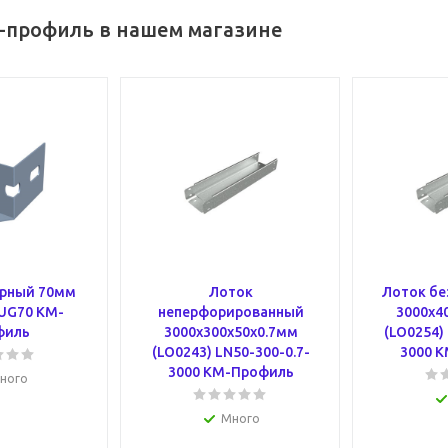
-профиль в нашем магазине
орный 70мм
Лоток
Лоток бе
 UG70 КМ-
неперфорированный
3000х4
филь
3000х300х50х0.7мм
(LO0254)
(LO0243) LN50-300-0.7-
3000 
3000 КМ-Профиль
ного
Много