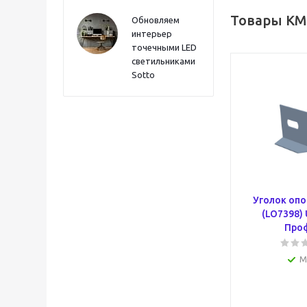
Товары КМ
Обновляем
интерьер
точечными LED
светильниками
Sotto
Уголок оп
(LO7398)
Про
М