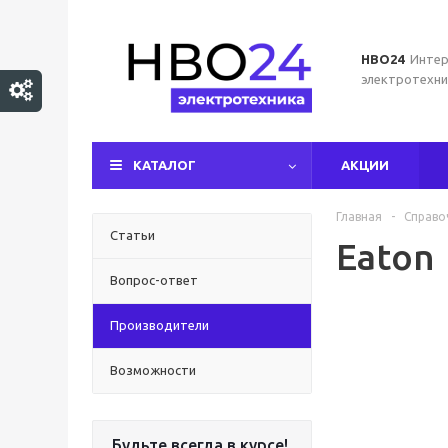
НВО24
Интер
электротехни
КАТАЛОГ
АКЦИИ
Главная
-
Справо
Статьи
Eaton
Вопрос-ответ
Производители
Возможности
Будьте всегда в курсе!