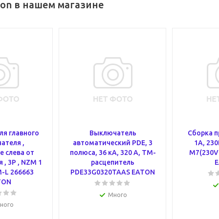
ton в нашем магазине
ля главного
Выключатель
Сборка п
ателя ,
автоматический PDE, 3
1А, 230
е слева от
полюса, 36 кА, 320 А, ТМ-
M7(230V
, 3P , NZM 1
расцепитель
-L 266663
PDE33G0320TAAS EATON
TON
Много
ного