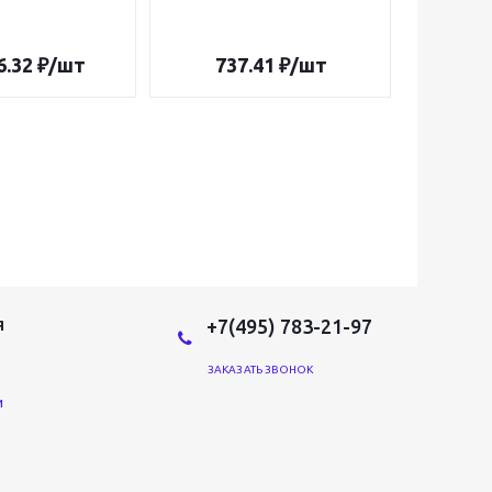
6.32
₽
/шт
737.41
₽
/шт
12 
+7(495) 783-21-97
Я
ЗАКАЗАТЬ ЗВОНОК
и