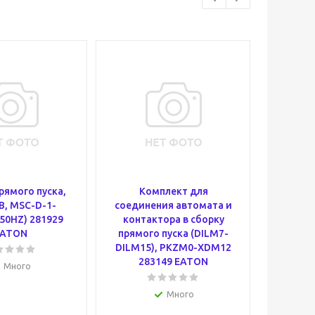
рямого пуска,
Комплект для
Предох
В, MSC-D-1-
соединения автомата и
AN
50HZ) 281929
контактора в сборку
EATON
прямого пуска (DILM7-
DILM15), PKZM0-XDM12
283149 EATON
Много
Много