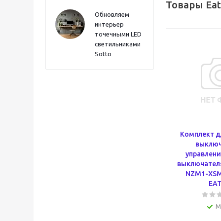
Товары Ea
Обновляем
интерьер
точечными LED
светильниками
Sotto
Комплект д
выключ
управлени
выключателя 
NZM1-XSM
EA
М