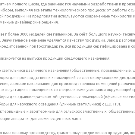
ятием полного цикла, где занимаются научными разработками и произ
иборы, выполняя все этапы технологического процесса: от работы с с
ой продукции. На предприятии используются современные технологии 
манные дизайнерские решения.
ает более 3000 моделей светильников. За счёт большого научно-техн
. Значительное внимание уделяется качеству продукции. Завод распол
кредитованной при Госстандарте. Вся продукция сертифицирована и с
лизируется на выпуске продукции следующего назначения:
светильники различного назначения (общественные, промышленные, ул
боры для производственных помещений со светоизлучающими диодами
ления, лампами накаливания для производственных помещений различ
и эксплуатации в помещениях со специальными условиями окружающей с
боры для административно-общественных помещений (офисные светил
оры для наружного освещения (уличные светильники) с LED, ГРЛ.
ктерицидные и эвритермные для сельскохозяйственных, общественны
ующие аппараты для люминесцентных ламп.
о налаженному производству, грамотному продвижению продукции, по