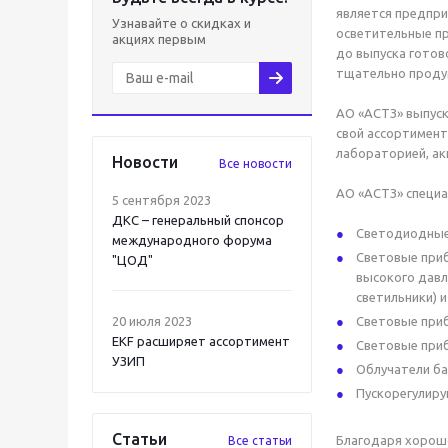
является предпри
Узнавайте о скидках и
осветительные пр
акциях первым
до выпуска готов
тщательно проду
АО «АСТЗ» выпуск
свой ассортимент
лабораторией, ак
Новости
Все новости
АО «АСТЗ» специа
5 сентября 2023
ДКС – генеральный спонсор
Светодиодные 
международного форума
Световые при
"ЦОД"
высокого дав
светильники) 
20 июля 2023
Световые при
EKF расширяет ассортимент
Световые приб
УЗИП
Облучатели ба
Пускорегулир
Статьи
Благодаря хорош
Все статьи