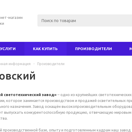
нет-магазин
ки
УСЛУГИ
КАК КУПИТЬ
ПРОИЗВОДИТЕЛИ
чная информация
-
Производители
овский
й светотехнический завод»
– одно из крупнейших светотехнических
сии, которое занимается производством и продажей осветительных п
ьного назначения. Завод оснащён высокопроизводительным оборудова
ет выпускать конкурентоспособную продукцию, отвечающую мировым
тва.
й производственной базе, опыту и подготовленным кадрам наш завод