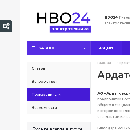
НВО24
Интер
электротехни
КАТАЛОГ
АКЦИИ
Главная
-
Справо
Статьи
Ардат
Вопрос-ответ
АО «Ардатовски
Производители
предприятий Рос
общего и специал
Возможности
которое позволя
стандартам качес
Благодаря мощно
Будьте всегда в курсе!