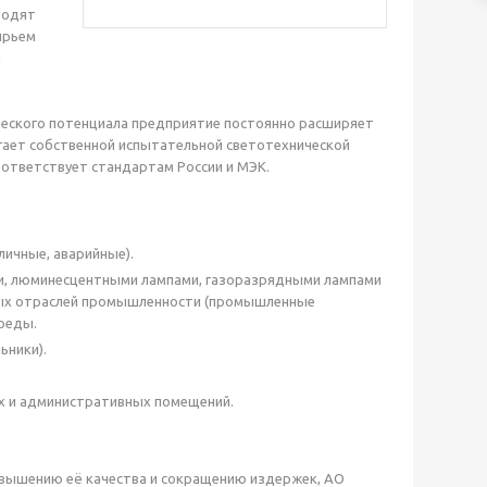
водят
ырьем
и
ического потенциала предприятие постоянно расширяет
агает собственной испытательной светотехнической
оответствует стандартам России и МЭК.
ичные, аварийные).
, люминесцентными лампами, газоразрядными лампами
ных отраслей промышленности (промышленные
реды.
ьники).
х и административных помещений.
вышению её качества и сокращению издержек, АО