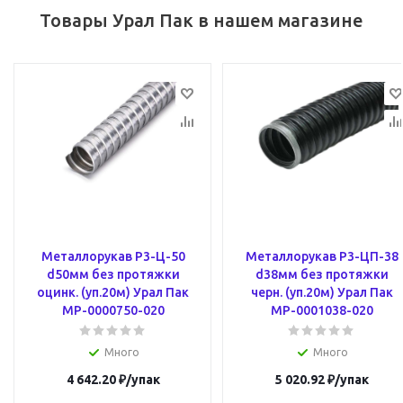
Товары Урал Пак в нашем магазине
Металлорукав Р3-Ц-50
Металлорукав Р3-ЦП-38
d50мм без протяжки
d38мм без протяжки
оцинк. (уп.20м) Урал Пак
черн. (уп.20м) Урал Пак
МР-0000750-020
МР-0001038-020
Много
Много
4 642.20
₽
/упак
5 020.92
₽
/упак