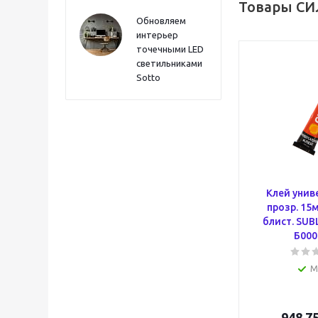
Товары СИ
Обновляем
интерьер
точечными LED
светильниками
Sotto
Клей унив
прозр. 15
блист. SUB
Б000
М
948.7