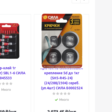
р-клей 1г
Крючок на силиконовом
Супер-к
т) SBL1-6 СИЛА
крепление 5d до 1кг
BL-
045533
(SH5-R4S-24)
(бли
(24/288/2304) сереб.
(уп.4шт) СИЛА Б0002524
Много
Много
19
₽
/шт
2 073.45
₽
/шт
63