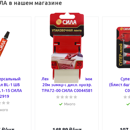
ЛА в нашем магазине
ерсальный
Лента упаковочная 48мм
Супе
мл BL-1 ШБ
20м 50мкр с дисп. прозр.
(блист.6ш
L1-15 СИЛА
TPA72-00 СИЛА C0044581
C0
2919
Много
ного
5
₽
/шт
148.89
₽
/шт
107.