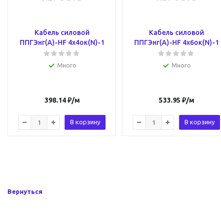
Кабель силовой
Кабель силовой
ППГЭнг(А)-HF 4х4ок(N)-1
ППГЭнг(А)-HF 4х6ок(N)-1
Много
Много
398.14
₽
/м
533.95
₽
/м
В корзину
В корзину
Вернуться