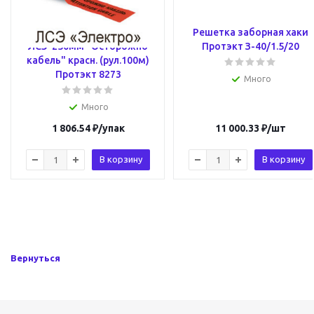
Лента сигнальная
Решетка заборная хаки
ЛСЭ-250мм "Осторожно
Протэкт З-40/1.5/20
кабель" красн. (рул.100м)
Протэкт 8273
Много
Много
1 806.54
₽
/упак
11 000.33
₽
/шт
В корзину
В корзину
Вернуться