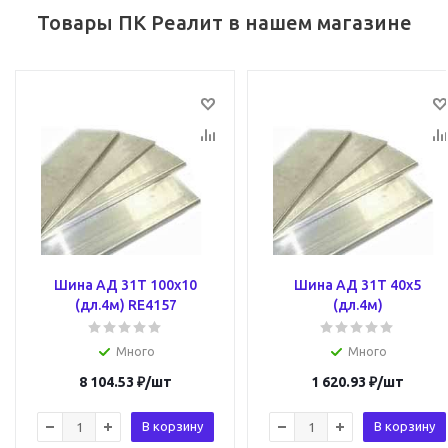
Товары ПК Реалит в нашем магазине
Шина АД 31Т 100х10
Шина АД 31Т 40х5
(дл.4м) RE4157
(дл.4м)
Много
Много
8 104.53
₽
/шт
1 620.93
₽
/шт
В корзину
В корзину