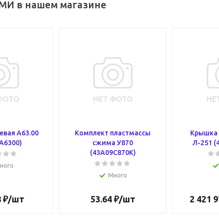
МИ в нашем магазине
евая А63.00
Комплект пластмассы
Крышка 
А6300)
сжима У870
Л-251 (
(43А09С870К)
ного
Много
8
₽
/шт
53.64
₽
/шт
2 421 9