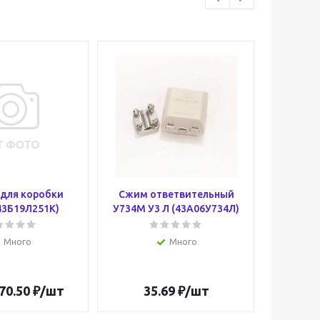
для коробки
Сжим ответвительный
Розет
43Б19Л251К)
У734М У3 Л (43А06У734Л)
РП
(4
Много
Много
70.50
₽
/шт
35.69
₽
/шт
1