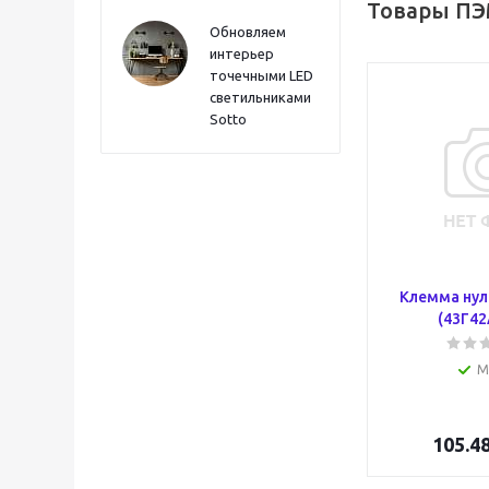
Товары ПЭ
Обновляем
интерьер
точечными LED
светильниками
Sotto
Клемма нул
(43Г42
М
105.4