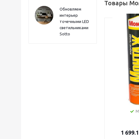
Товары Мо
Обновляем
интерьер
точечными LED
светильниками
Sotto
Клей Моме
особопроч
423г Момен
М
1 699.1