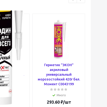
метик Момент
Герметик "ЭКОН"
Гер
 "Один Для
акриловый
с
г крист. прозр.
универсальный
санитар
т Б0033318
морозостойкий 420г бел.
Мом
Момент C0043199
Много
Много
.53
₽
/шт
293.60
₽
/шт
68