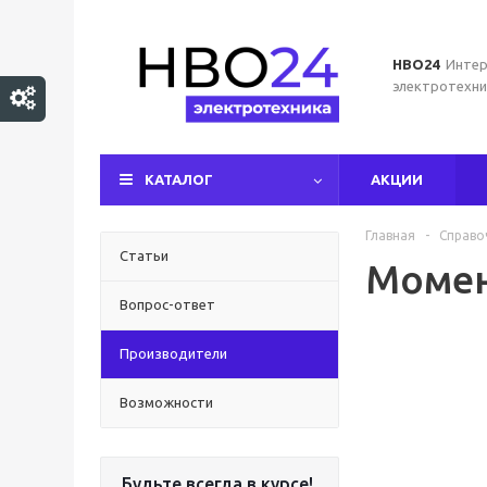
НВО24
Интер
электротехни
КАТАЛОГ
АКЦИИ
Главная
-
Справо
Статьи
Моме
Вопрос-ответ
Производители
Возможности
Будьте всегда в курсе!