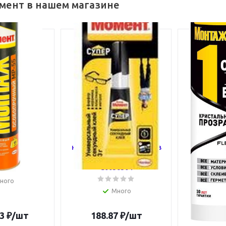
мент в нашем магазине
нт Монтаж
Клей "Супер Момент" 3г
Клей-гер
ный MP-55
на единичном блистере в
МОНТАЖ
т Б0022976
шоу-боксе Момент
Всего" 290
C0036304
Момен
ного
Много
3
₽
/шт
188.87
₽
/шт
1 119