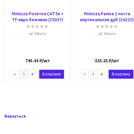
Mimoza Розетка САТ5e +
Mimoza Рамка 2 поста
TF евро бежевая (25037)
вертикальная дуб (24232)
Много
Много
745.43
₽
/шт
225.25
₽
/шт
В корзину
В корзину
Вернуться