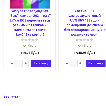
Фигура светодиодная
Светильник
"Бык"-символ 2021 года"
ультрафиолетовый
8х7см RGB переливается
UVG18W 18Вт для
разными оттенками
помещений до 20кв.м
элементы питания
без озонирования ПДУ в
3хAG13 (в компл.)
комплекте черн.
Много
Много
114.75
₽
/шт
1 946.93
₽
/шт
В корзину
В корзину
Вернуться