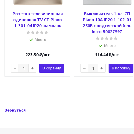
Розетка телевизионная
Выключатель 1-кл. СП
одиночная TV СП Plano
Plano 10А IP20 1-102-01
1-301-04 IP20 шампань
250В с подсветкой бел.
Intro Б0027597
Много
Много
223.50
₽
/шт
114.44
₽
/шт
В корзину
В корзину
Вернуться