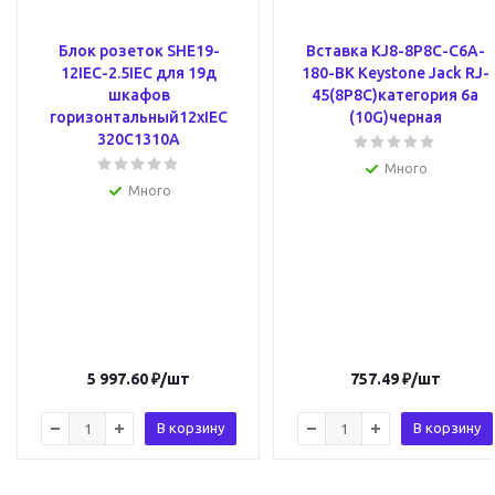
Блок розеток SHE19-
Вставка KJ8-8P8C-C6A-
12IEC-2.5IEC для 19д
180-BK Keystone Jack RJ-
шкафов
45(8P8C)категория 6a
горизонтальный12хIEC
(10G)черная
320C1310A
Много
Много
5 997.60
₽
/шт
757.49
₽
/шт
В корзину
В корзину