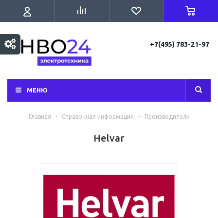
+7(495) 783-21-97
МЕНЮ
Главная
-
Справочная информация
-
Производители
Helvar