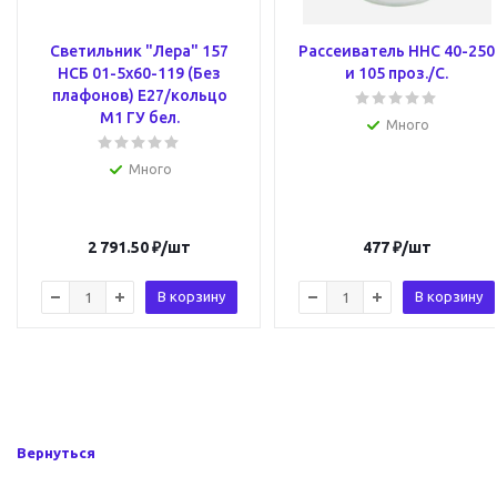
Светильник "Лера" 157
Рассеиватель ННС 40-250
НСБ 01-5х60-119 (Без
и 105 проз./С.
плафонов) Е27/кольцо
М1 ГУ бел.
Много
Много
2 791.50
₽
/шт
477
₽
/шт
В корзину
В корзину
Вернуться