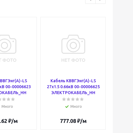
ВВГЭнг(А)-LS
Кабель КВВГЭнг(А)-LS
Кабель
6кВ 00-00006623
27х1.5 0.66кВ 00-00006625
7х1 0.
ОКАБЕЛЬ_НН
ЭЛЕКТРОКАБЕЛЬ_НН
ЭЛЕК
Много
Много
.62
₽
/м
777.08
₽
/м
1