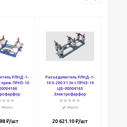
итель РЛНД-1-
Разъединитель РЛНД-1-
Основан
с прив. ПРНЗ-10
10 II-200 У1 3п с ПРНЗ-10
(А-
00004166
ЦБ-00004165
Эл
трофарфор
Электрофарфор
Ц
Много
Много
98
₽
/шт
20 621.10
₽
/шт
5