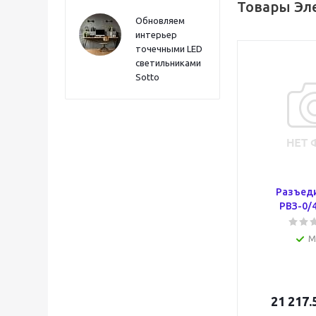
Товары Эл
Обновляем
интерьер
точечными LED
светильниками
Sotto
Разъед
РВЗ-0/4
М
21 217.