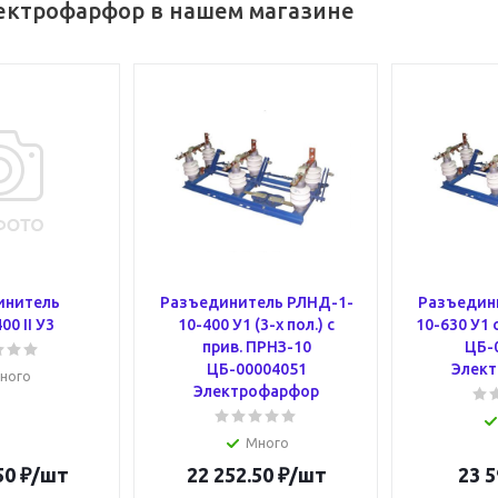
ектрофарфор в нашем магазине
инитель
Разъединитель РЛНД-1-
Разъедин
00 II У3
10-400 У1 (3-х пол.) с
10-630 У1 
прив. ПРНЗ-10
ЦБ-
ЦБ-00004051
Элек
ного
Электрофарфор
Много
50
₽
/шт
22 252.50
₽
/шт
23 5