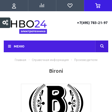
+7(495) 783-21-97
МЕНЮ
Главная
-
Справочная информация
-
Производители
Bironi