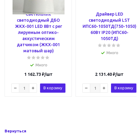
Светильник
Драйвер LED
светодиодный ДБО
светодиодный LST
ЖКХ-001 LED 8Вт с рег
ИПС60-1050ТД(750-1050)
лируемым оптико-
60Вт IP20 (ИПС60-
аккустическим
1050ТД)
датчиком (ЖКХ-001
матовый шар)
Много
Много
1 162.73
₽
/шт
2 131.40
₽
/шт
В корзину
В корзину
Вернуться